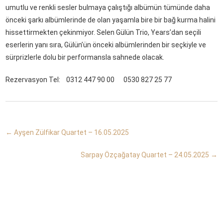
umutlu ve renkli sesler bulmaya çalıştığı albümün tümünde daha
önceki şarkı albümlerinde de olan yaşamla bire bir bağ kurma halini
hissettirmekten çekinmiyor. Selen Gülün Trio, Years’dan seçili
eserlerin yanı sıra, Gülün’ün önceki albümlerinden bir seçkiyle ve
sürprizlerle dolu bir performansla sahnede olacak.
Rezervasyon Tel: 0312 447 90 00 0530 827 25 77
←
Ayşen Zülfikar Quartet – 16.05.2025
Sarpay Özçağatay Quartet – 24.05.2025
→